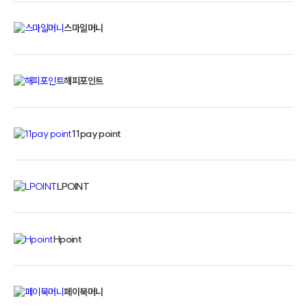
스마일머니
해피포인트
11pay point
LPOINT
Hpoint
페이북머니