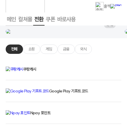
출첵
메인
컬쳐몰
전환
쿠폰
바로사용
1
/ 10
전체
쇼핑
게임
금융
외식
쿠팡캐시
Google Play 기프트 코드
Npay 포인트